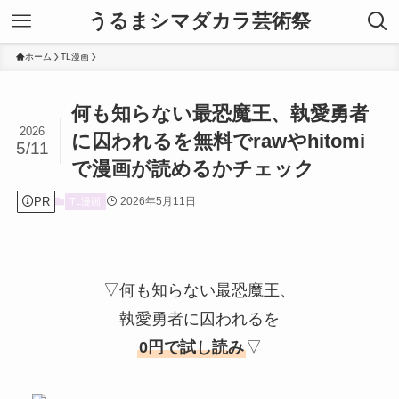
うるまシマダカラ芸術祭
ホーム
TL漫画
何も知らない最恐魔王、執愛勇者
2026
に囚われるを無料でrawやhitomi
5/11
で漫画が読めるかチェック
PR
2026年5月11日
TL漫画
▽何も知らない最恐魔王、
執愛勇者に囚われるを
0円で試し読み
▽